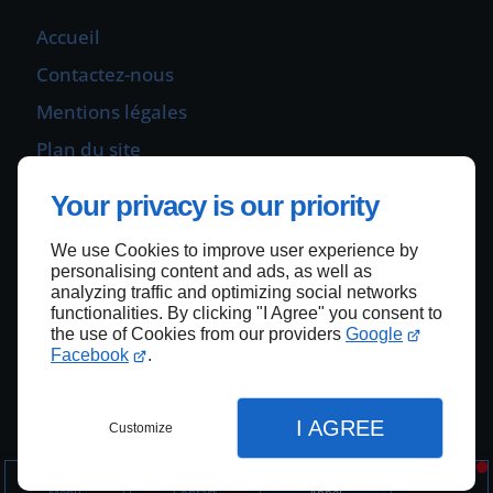
Accueil
Contactez-nous
Mentions légales
Plan du site
Your privacy is our priority
Haut de page
We use Cookies to improve user experience by
personalising content and ads, as well as
analyzing traffic and optimizing social networks
functionalities. By clicking "I Agree" you consent to
the use of Cookies from our providers
Google
Facebook
.
I AGREE
Customize
Menu
Contact
Appel