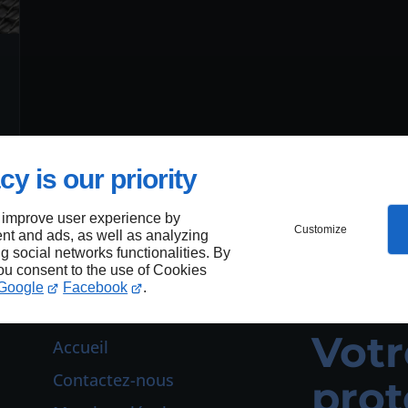
cy is our priority
 improve user experience by
Customize
nt and ads, as well as analyzing
ng social networks functionalities. By
you consent to the use of Cookies
Google
Facebook
.
Votr
Accueil
Contactez-nous
prot