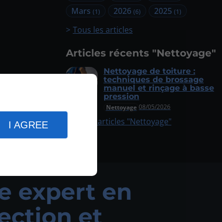
Mars
2026
2025
(1)
(6)
(1)
Tous les articles
Articles récents "Nettoyage"
Nettoyage de toiture :
techniques de brossage
manuel et rinçage à basse
pression
08/05/2026
Nettoyage
Plus d'articles "Nettoyage"
I AGREE
e expert en
ection et