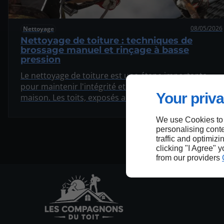
08/05/2026
Nettoyage
Nettoyage de toiture : techniques de
brossage manuel et rinçage à basse
pression
Le nettoyage de toiture est une étape importante
pour maintenir l'intégrité et l'esthétique de votre
Your priva
maison. Les toits, exposés aux intempéries et à la
pollution, accumulent au fil du temps des salissures
telles que la mousse, les lichens et la poussière. Pour
We use Cookies to
garantir la longévité de votre toiture, il est
personalising conte
traffic and optimizi
recommandé d'adopter des techniques de nettoyage
clicking "I Agree" 
adaptées. Cet article se concentrera sur deux
from our providers
méthodes efficaces : le brossage manuel et le rinçage
à basse pression.