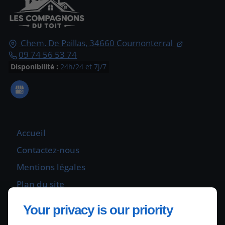
Chem. De Paillas,
34660
Cournonterral
09 74 56 53 74
Disponibilité :
24h/24 et 7j/7
Accueil
Contactez-nous
Mentions légales
Plan du site
Your privacy is our priority