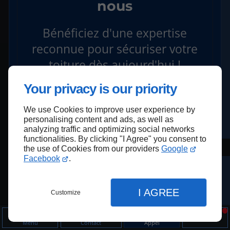
nous
Bénéficiez d'une expertise
reconnue pour sécuriser votre
toiture dès aujourd'hui !
Your privacy is our priority
Devis
We use Cookies to improve user experience by
personalising content and ads, as well as
analyzing traffic and optimizing social networks
functionalities. By clicking "I Agree" you consent to
the use of Cookies from our providers
Google
Facebook
.
I AGREE
Customize
Entretien régulier pour
Menu
Contact
Appel