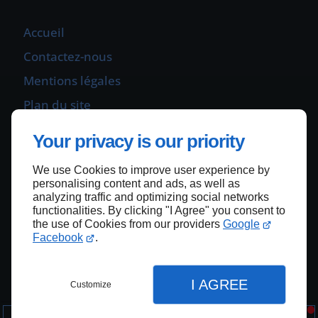
Accueil
Contactez-nous
Mentions légales
Plan du site
Your privacy is our priority
Haut de page
We use Cookies to improve user experience by
personalising content and ads, as well as
analyzing traffic and optimizing social networks
functionalities. By clicking "I Agree" you consent to
the use of Cookies from our providers
Google
Facebook
.
I AGREE
Customize